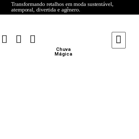
Transformando retalhos em moda sustentável,
atemporal, divertida e agênero.
Chuva
Mágica