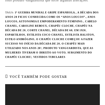
todo produto vanguardista que sofre algumas alterações.
TAGS
:
1ª GUERRA MUNDIAL E GRIPE ESPANHOLA.
,
A DÉCADA DOS
ANOS 20 FICOU CONHECIDA COMO OS “ANOS LOUCOS”.
,
ANOS
LOUCOS
,
AUTONOMIA E EMPODERAMENTO FEMININO.
,
CABELO
CHANEL
,
CAROLINE REBOUX
,
CHAPÉU CLOCHE
,
CHAPÉU NA
DÉCADA DE 20
,
CORTE CHANEL
,
DÉCADA DE 60
,
EM 1920
,
ESPARTILHOS
,
ESTILISTA COCO CHANEL
,
ESTILISTA HALSTON
,
ESTILO ANDRÓGINO
,
O CHAPÉU CLOCHE COMEÇOU A FAZER
SUCESSO NO INÍCIO DA DÉCADA DE 20
,
O CHAPÉU MAIS
UTILIZADO NOS ANOS 20!
,
PRODUTO VANGUARDISTA
,
QUE AS
MULHERES TIVERAM O DIREITO AO VOTO
,
SURGIMENTO DO
CHAPÉU CLOCHE!
,
VESTIDOS TUBULARES
VOCÊ TAMBÉM PODE GOSTAR