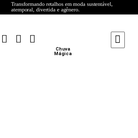
Transformando retalhos em moda sustentável,
atemporal, divertida e agênero.
Chuva
Mágica