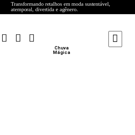
Transformando retalhos em moda sustentável,
atemporal, divertida e agênero.
Chuva
Mágica