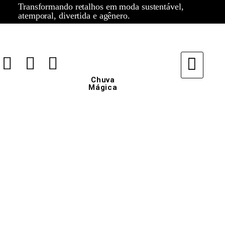
Transformando retalhos em moda sustentável,
atemporal, divertida e agênero.
Chuva
Mágica