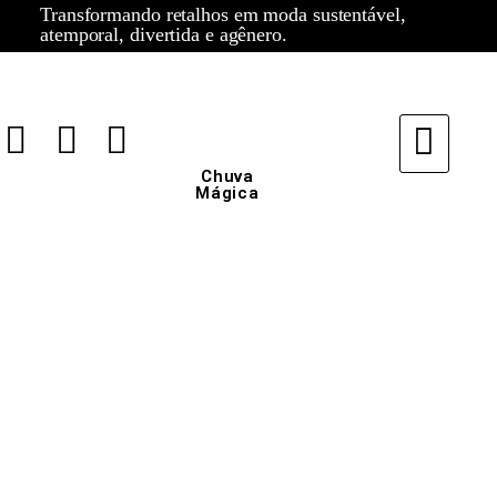
Transformando retalhos em moda sustentável,
atemporal, divertida e agênero.
Chuva
Mágica