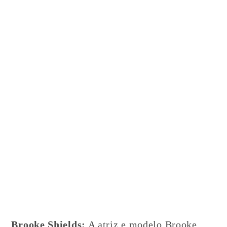
Brooke Shields:
A atriz e modelo Brooke