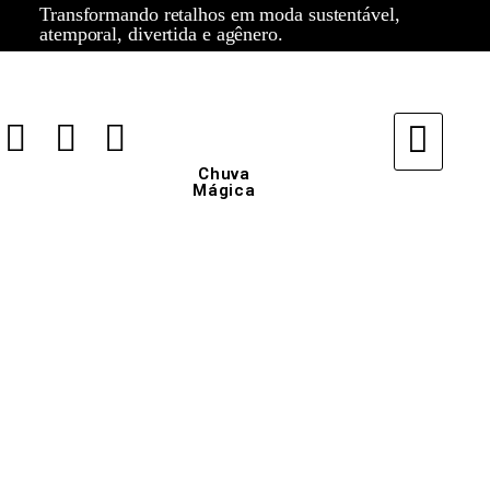
Transformando retalhos em moda sustentável,
atemporal, divertida e agênero.
Chuva
Mágica