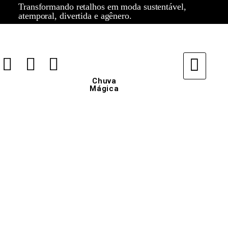
Transformando retalhos em moda sustentável,
atemporal, divertida e agênero.
Chuva
Mágica