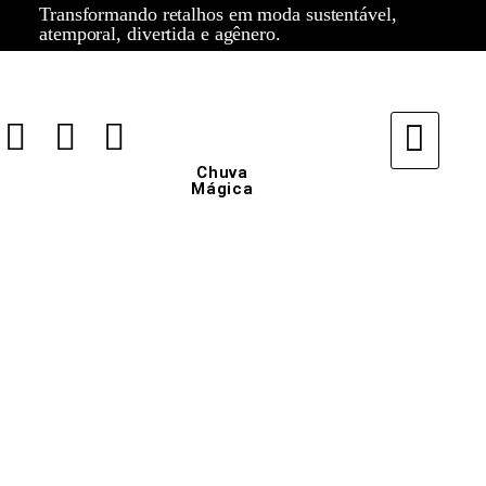
Transformando retalhos em moda sustentável,
atemporal, divertida e agênero.
Chuva
Mágica