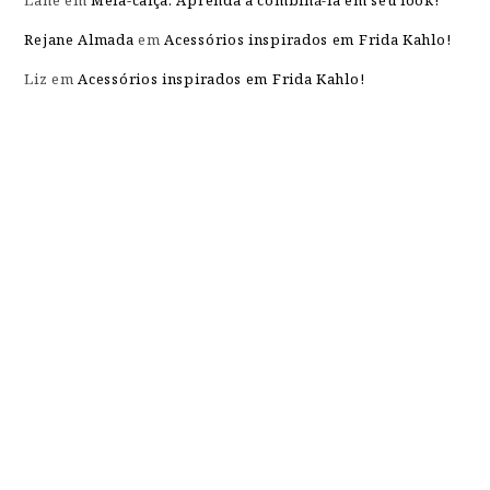
Lane
em
Meia-calça: Aprenda a combiná-la em seu look!
Rejane Almada
em
Acessórios inspirados em Frida Kahlo!
Liz
em
Acessórios inspirados em Frida Kahlo!