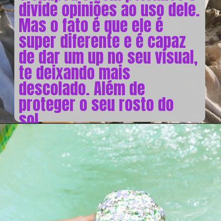
divide opiniões ao uso dele.
Mas o fato é que ele é
super diferente e é capaz
de dar um up no seu visual,
te deixando mais
descolado. Além de
proteger o seu rosto do
sol.