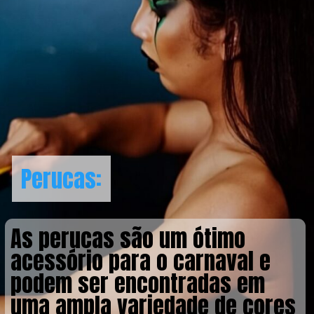
Perucas:
Perucas:
As perucas são um ótimo
acessório para o carnaval e
podem ser encontradas em
uma ampla variedade de cores